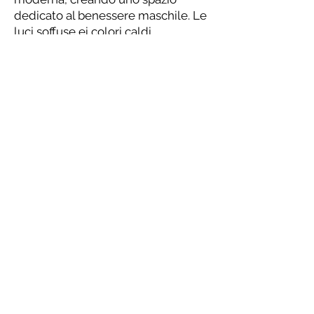
dedicato al benessere maschile. Le
luci soffuse ei colori caldi
contribuiscono a creare
un'atmosfera rilassante, dove ogni
visita diventa un momento di pausa
dalla frenesia quotidiana.
Ogni dettaglio è curato con
passione per creare uno spazio che
non è solo un luogo di bellezza, ma
anche un ritiro raffinato dal
trambusto quotidiano.
Qui, la bellezza e la tranquillità si
fondono per offrire un momento di
relax e di riflessione.
Puglia 2023